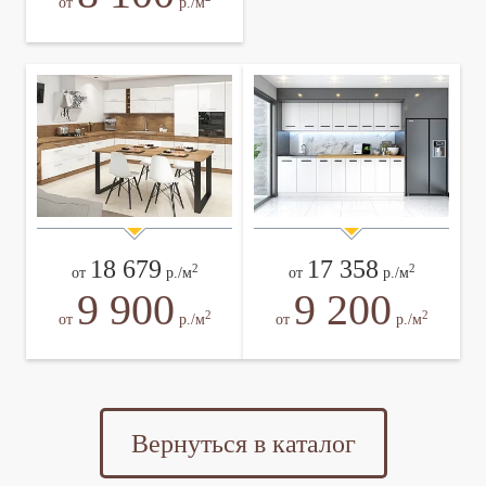
от
р./м
18 679
17 358
2
2
от
р./м
от
р./м
9 900
9 200
2
2
от
р./м
от
р./м
Вернуться в каталог