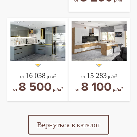
от
р./м
16 038
15 283
2
2
от
р./м
от
р./м
8 500
8 100
2
2
от
р./м
от
р./м
Вернуться в каталог