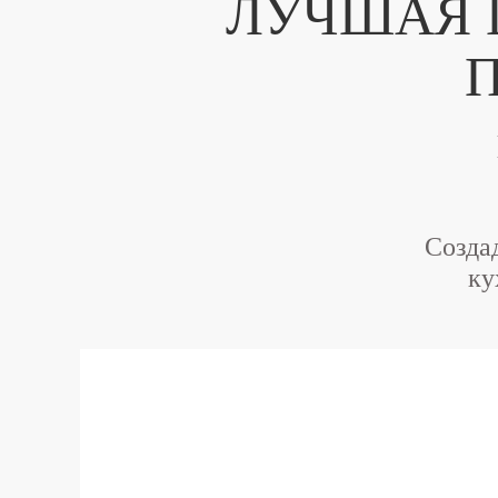
ЛУЧШАЯ 
П
Созда
ку