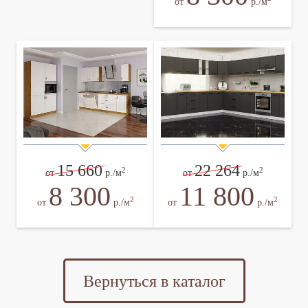
от
р./м
15 660
22 264
2
2
от
р./м
от
р./м
8 300
11 800
2
2
от
р./м
от
р./м
Вернуться в каталог