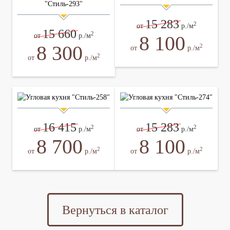
15 283
2
от
р./м
15 660
2
8 100
от
р./м
8 300
2
от
р./м
2
от
р./м
16 415
15 283
2
2
от
р./м
от
р./м
8 700
8 100
2
2
от
р./м
от
р./м
Вернуться в каталог