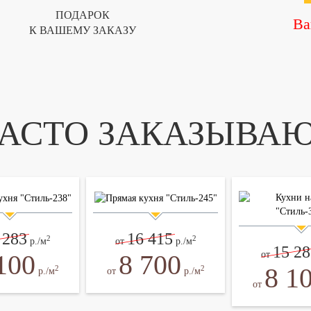
ПОДАРОК
Ва
К ВАШЕМУ ЗАКАЗУ
АСТО ЗАКАЗЫВА
 283
16 415
2
2
р./м
от
р./м
15 28
100
8 700
от
8 1
2
2
р./м
от
р./м
от