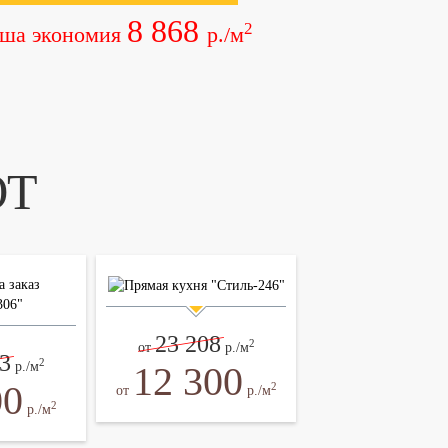
8 868
2
ша экономия
р./м
ЮТ
23 208
2
от
р./м
3
2
12 300
р./м
00
2
от
р./м
2
р./м