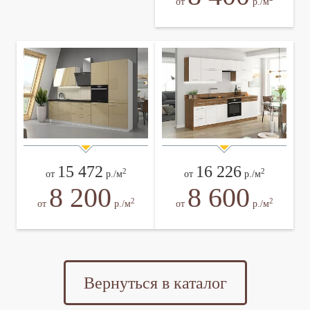
от
р./м
15 472
16 226
2
2
от
р./м
от
р./м
8 200
8 600
2
2
от
р./м
от
р./м
Вернуться в каталог