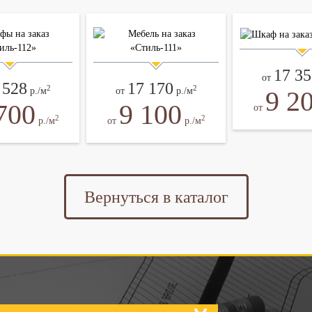
17 35
от
 528
17 170
2
2
9 2
р./м
от
р./м
700
9 100
от
2
2
р./м
от
р./м
Вернуться в каталог