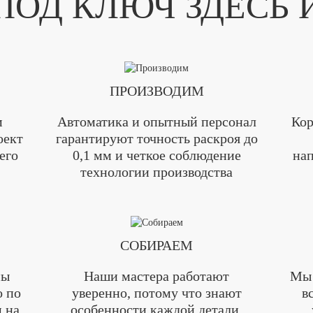
ОД КЛЮЧ ЗДЕСЬ 
ПРОИЗВОДИМ
м
Автоматика и опытный персонал
Кор
оект
гарантируют точность раскроя до
его
0,1 мм и четкое соблюдение
нап
технологии производства
СОБИРАЕМ
мы
Наши мастера работают
Мы 
о по
уверенно, потому что знают
в
 на
особенности каждой детали,