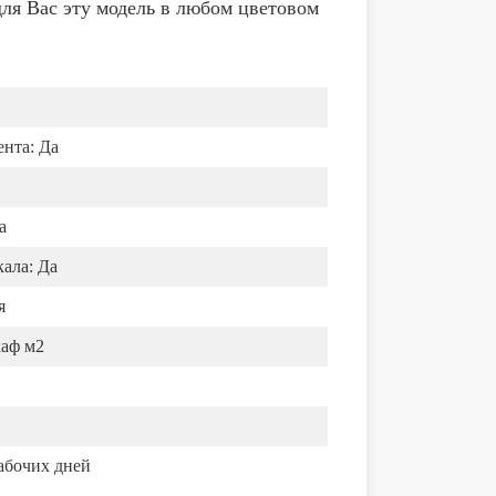
ля Вас эту модель в любом цветовом
ента:
Да
а
ала:
Да
я
каф м2
абочих дней