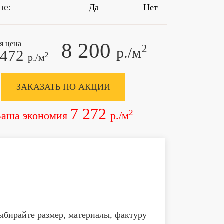
пе:
Да
Нет
8 200
я цена
2
р./м
 472
2
р./м
ЗАКАЗАТЬ ПО АКЦИИ
7 272
2
аша экономия
р./м
ыбирайте размер, материалы, фактуру