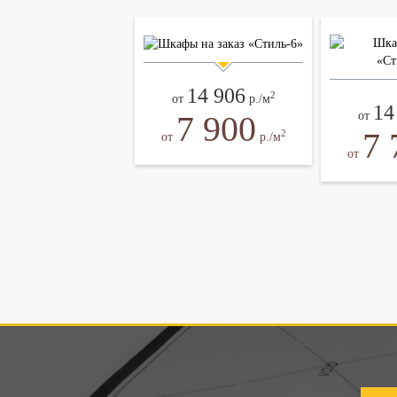
14 906
2
от
р./м
14
7 900
от
7 
2
от
р./м
от