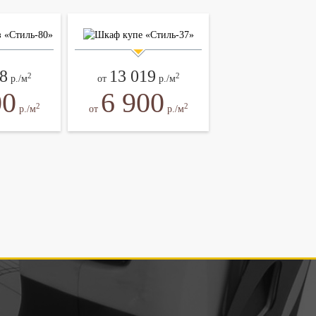
8
13 019
2
2
р./м
от
р./м
00
6 900
2
2
р./м
от
р./м