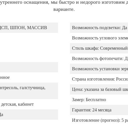
утреннего оснащения, мы быстро и недорого изготовим д
варианте.
ДСП, ШПОН, МАССИВ
Возможность подсветки:
Да
Возможность углового элем
Стиль шкафа:
Современный
Возможность фотопечати:
Д
Возможность установки зерк
енное
Страна изготовления:
Росси
нтресоль, галстучница,
Цена:
указана за базовый ш
Замер:
Бесплатно
 детская, кабинет
Гарантия:
24 месяца
Да
Изготовление (прогноз):
5 р