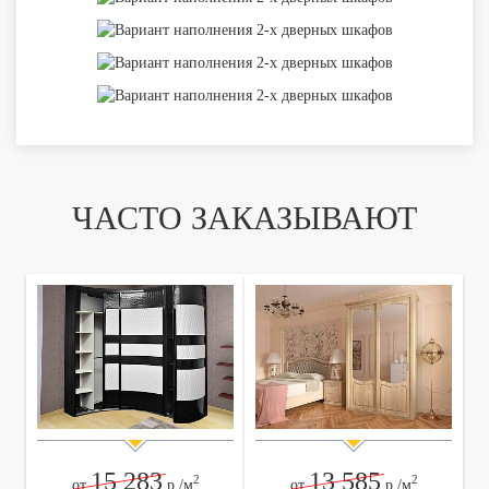
ЧАСТО ЗАКАЗЫВАЮТ
15 283
13 585
2
2
от
р./м
от
р./м