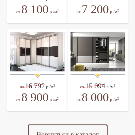
8 100
7 200
2
2
от
р./м
от
р./м
16 792
15 094
2
2
от
р./м
от
р./м
8 900
8 000
2
2
от
р./м
от
р./м
Вернуться в каталог