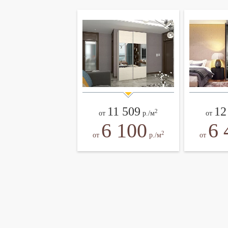
11 509
12
2
от
р./м
от
6 100
6 
2
от
р./м
от