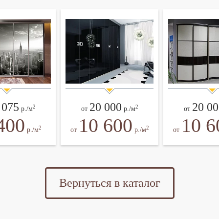
 075
20 000
20 00
2
2
р./м
от
р./м
от
400
10 600
10 6
2
2
р./м
от
р./м
от
Вернуться в каталог