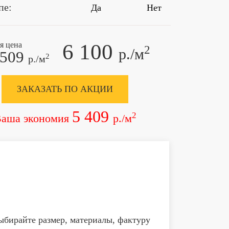
пе:
Да
Нет
6 100
я цена
2
р./м
 509
2
р./м
ЗАКАЗАТЬ ПО АКЦИИ
5 409
2
аша экономия
р./м
ыбирайте размер, материалы, фактуру