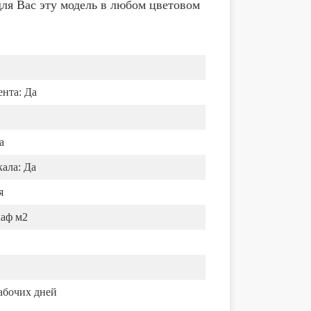
ля Вас эту модель в любом цветовом
ента:
Да
а
ала:
Да
я
каф м2
абочих дней