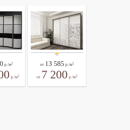
0
13 585
2
2
р./м
от
р./м
00
7 200
2
2
р./м
от
р./м