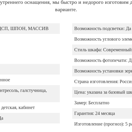
утреннего оснащения, мы быстро и недорого изготовим д
варианте.
ДСП, ШПОН, МАССИВ
Возможность подсветки:
Да
Возможность углового элем
Стиль шкафа:
Современный
Возможность фотопечати:
Д
Возможность установки зерк
енное
Страна изготовления:
Росси
нтресоль, галстучница,
Цена:
указана за базовый ш
Замер:
Бесплатно
 детская, кабинет
Гарантия:
24 месяца
Да
Изготовление (прогноз):
5 р