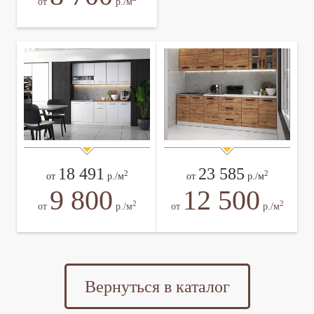
от
р./м
18 491
23 585
2
2
от
р./м
от
р./м
9 800
12 500
2
2
от
р./м
от
р./м
Вернуться в каталог