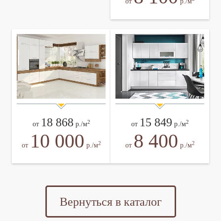
от
р./м
18 868
15 849
2
2
от
р./м
от
р./м
10 000
8 400
2
2
от
р./м
от
р./м
Вернуться в каталог