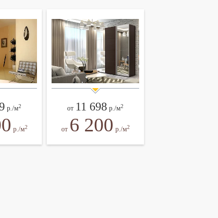
9
11 698
2
2
р./м
от
р./м
00
6 200
2
2
р./м
от
р./м