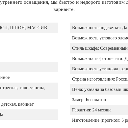
утреннего оснащения, мы быстро и недорого изготовим д
варианте.
ДСП, ШПОН, МАССИВ
Возможность подсветки:
Да
Возможность углового элем
Стиль шкафа:
Современный
Возможность фотопечати:
Д
Возможность установки зерк
енное
Страна изготовления:
Росси
нтресоль, галстучница,
Цена:
указана за базовый ш
Замер:
Бесплатно
 детская, кабинет
Гарантия:
24 месяца
Да
Изготовление (прогноз):
5 р