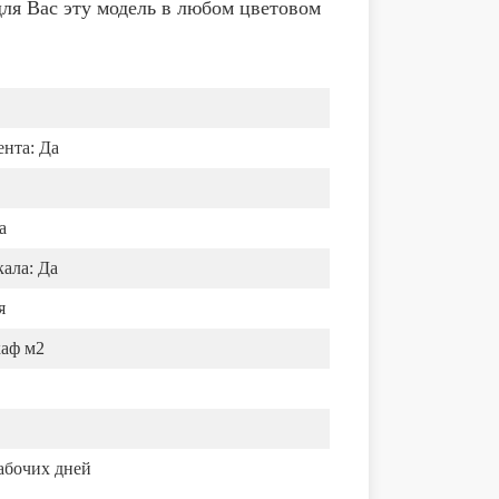
ля Вас эту модель в любом цветовом
ента:
Да
а
ала:
Да
я
каф м2
абочих дней