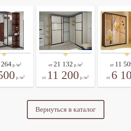
 264
21 132
11 50
2
2
р./м
от
р./м
от
500
11 200
6 1
2
2
р./м
от
р./м
от
Вернуться в каталог