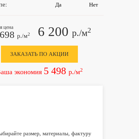
пе:
Да
Нет
6 200
я цена
2
р./м
 698
2
р./м
ЗАКАЗАТЬ ПО АКЦИИ
5 498
2
аша экономия
р./м
ыбирайте размер, материалы, фактуру