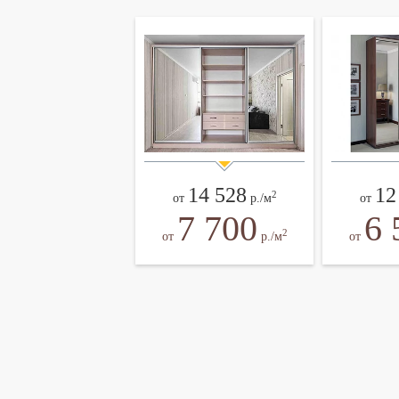
14 528
12
2
от
р./м
от
7 700
6 
2
от
р./м
от