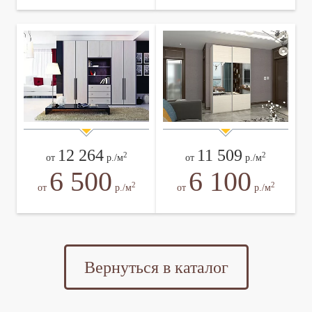
12 264
11 509
2
2
от
р./м
от
р./м
6 500
6 100
2
2
от
р./м
от
р./м
Вернуться в каталог