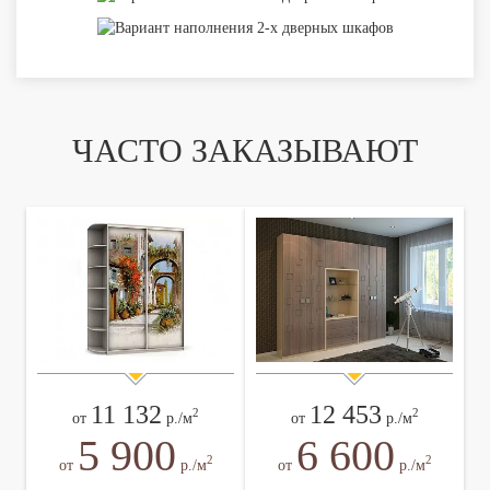
ЧАСТО ЗАКАЗЫВАЮТ
11 132
12 453
2
2
от
р./м
от
р./м
5 900
6 600
2
2
от
р./м
от
р./м