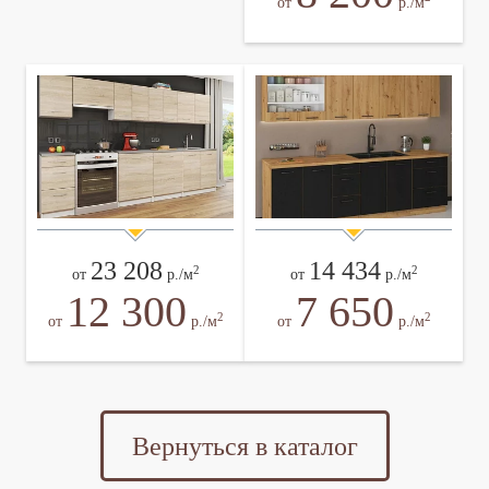
от
р./м
23 208
14 434
2
2
от
р./м
от
р./м
12 300
7 650
2
2
от
р./м
от
р./м
Вернуться в каталог