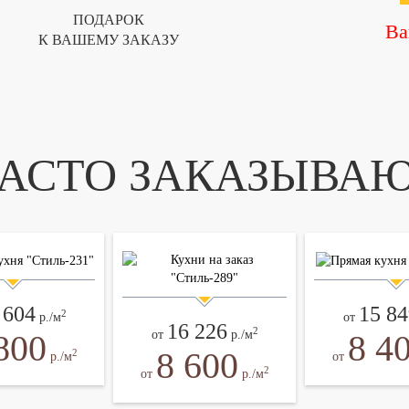
ПОДАРОК
Ва
К ВАШЕМУ ЗАКАЗУ
АСТО ЗАКАЗЫВА
 604
15 84
2
р./м
от
16 226
2
800
8 4
от
р./м
8 600
2
р./м
от
2
от
р./м