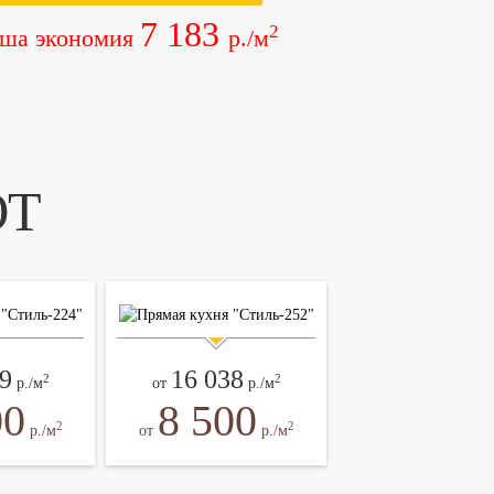
7 183
2
ша экономия
р./м
ЮТ
9
16 038
2
2
р./м
от
р./м
00
8 500
2
2
р./м
от
р./м