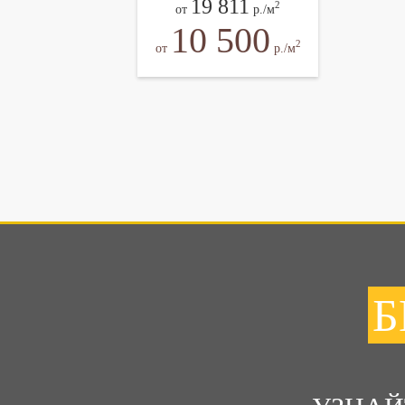
19 811
2
от
р./м
10 500
2
от
р./м
Б