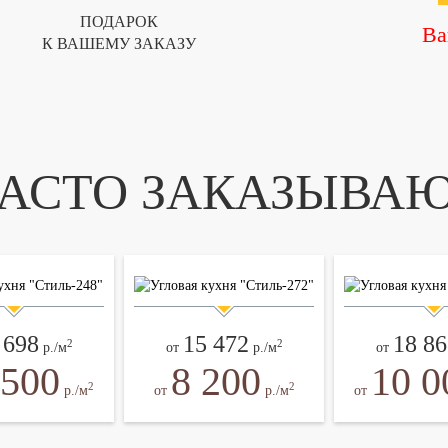
ПОДАРОК
Ва
К ВАШЕМУ ЗАКАЗУ
АСТО ЗАКАЗЫВА
 698
15 472
18 86
2
2
р./м
от
р./м
от
 500
8 200
10 0
2
2
р./м
от
р./м
от