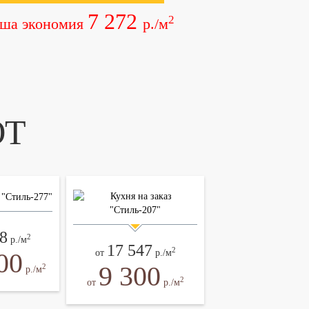
7 272
2
ша экономия
р./м
ЮТ
8
2
р./м
17 547
2
00
от
р./м
9 300
2
р./м
2
от
р./м