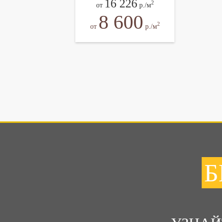
16 226
2
от
р./м
8 600
2
от
р./м
Б